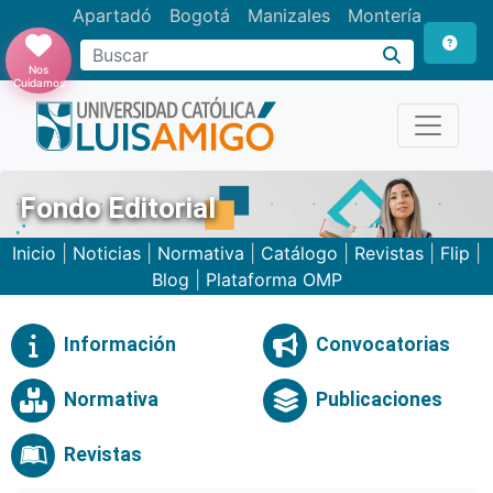
Apartadó
Bogotá
Manizales
Montería
Buscar
Nos
Cuidamos
Fondo Editorial
Inicio
|
Noticias
|
Normativa
|
Catálogo
|
Revistas
|
Flip
|
Blog
|
Plataforma OMP
Información
Convocatorias
Normativa
Publicaciones
Revistas