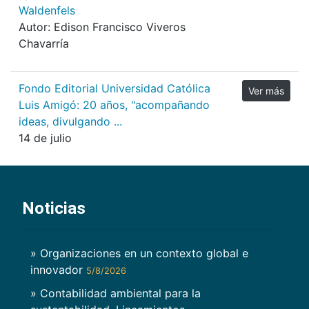
Waldenfels
Autor: Edison Francisco Viveros
Chavarría
Fondo Editorial Universidad Católica
Ver más
Luis Amigó: 20 años, "acompañando
ideas, divulgando ...
14 de julio
Noticias
» Organizaciones en un contexto global e
innovador
5/8/2026
» Contabilidad ambiental para la