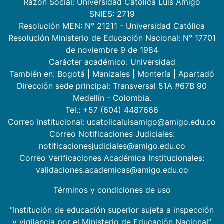
Razón Social: Universidad Católica Luis Amigó
SNIES: 2719
Resolución MEN: N° 21211 - Universidad Católica
Resolución Ministerio de Educación Nacional: N° 17701
de noviembre 9 de 1984
Carácter académico: Universidad
También en:
Bogotá
|
Manizales
|
Montería
|
Apartadó
Dirección sede principal: Transversal 51A #67B 90
Medellín - Colombia.
Tel.: +57 (604) 4487666
Correo Institucional: ucatolicaluisamigo@amigo.edu.co
Correo Notificaciones Judiciales:
notificacionesjudiciales@amigo.edu.co
Correo Verificaciones Académica Institucionales:
validaciones.academicas@amigo.edu.co
Términos y condiciones de uso
“Institución de educación superior sujeta a inspección
y vigilancia por el Ministerio de Educación Nacional”