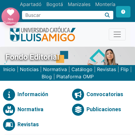
Apartadó
Bogotá
Manizales
Montería
Buscar
Nos
Cuidamos
Fondo Editorial
Inicio
|
Noticias
|
Normativa
|
Catálogo
|
Revistas
|
Flip
|
Blog
|
Plataforma OMP
Información
Convocatorias
Normativa
Publicaciones
Revistas