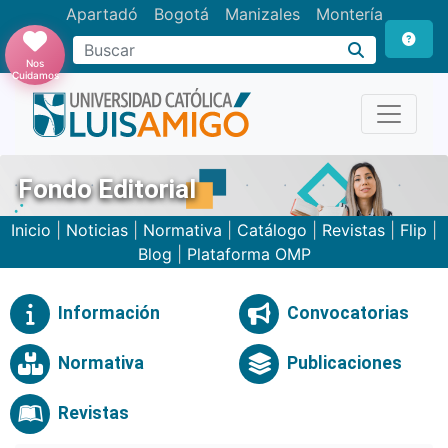
Apartadó
Bogotá
Manizales
Montería
Buscar
Nos
Cuidamos
Fondo Editorial
Inicio
|
Noticias
|
Normativa
|
Catálogo
|
Revistas
|
Flip
|
Blog
|
Plataforma OMP
Información
Convocatorias
Normativa
Publicaciones
Revistas