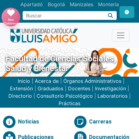
Apartadó
Bogotá
Manizales
Montería
Buscar
Nos
Cuidamos
Facultad de Ciencias Sociales,
Salud y Bienestar
Inicio
|
Acerca de
|
Órganos Administrativos
|
Extensión
|
Graduados
|
Docentes
|
Investigación
|
Directorio
|
Consultorio Psicológico
|
Laboratorios
|
Prácticas
Noticias
Carreras
Publicaciones
Documentación