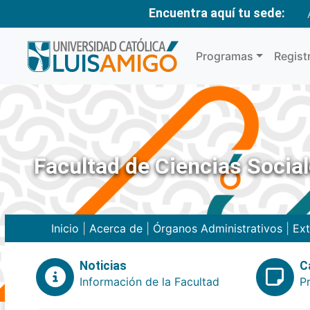
Encuentra aquí tu sede:
Programas
Regist
Facultad de Ciencias Social
Inicio
|
Acerca de
|
Órganos Administrativos
|
Ext
Noticias
C
Información de la Facultad
P