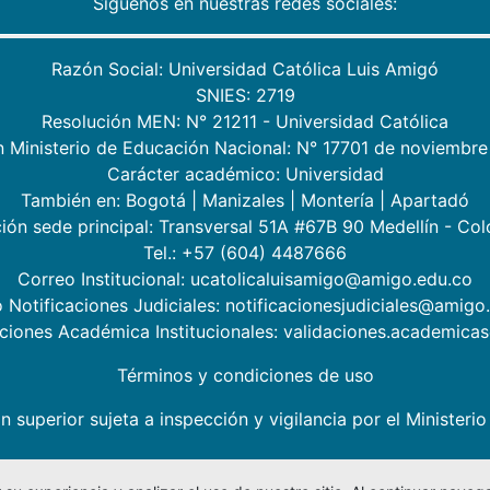
Síguenos en nuestras redes sociales:
Razón Social: Universidad Católica Luis Amigó
SNIES: 2719
Resolución MEN: N° 21211 - Universidad Católica
n Ministerio de Educación Nacional: N° 17701 de noviembre
Carácter académico: Universidad
También en:
Bogotá
|
Manizales
|
Montería
|
Apartadó
ión sede principal: Transversal 51A #67B 90 Medellín - Co
Tel.: +57 (604) 4487666
Correo Institucional: ucatolicaluisamigo@amigo.edu.co
 Notificaciones Judiciales: notificacionesjudiciales@amigo
aciones Académica Institucionales: validaciones.academic
Términos y condiciones de uso
n superior sujeta a inspección y vigilancia por el Minister