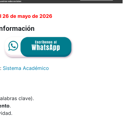
el 26 de mayo de 2026
información
n:
Sistema Académico
labras clave).
ento
.
vidad.