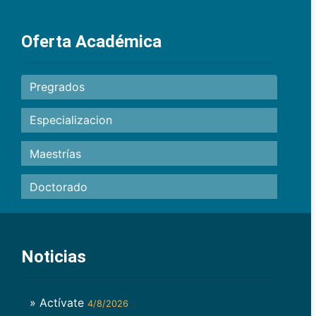
Oferta Académica
Pregrados
Especializacion
Maestrías
Doctorado
Noticias
» Actívate
4/8/2026