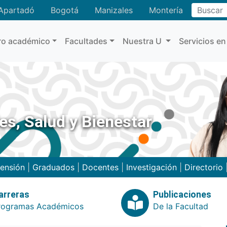
Buscar
Apartadó
Bogotá
Manizales
Montería
ro académico
Facultades
Nuestra U
Servicios en
es, Salud y Bienestar
ensión
|
Graduados
|
Docentes
|
Investigación
|
Directorio
arreras
Publicaciones
rogramas Académicos
De la Facultad