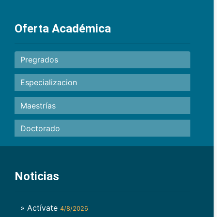
Oferta Académica
Pregrados
Especializacion
Maestrías
Doctorado
Noticias
» Actívate
4/8/2026