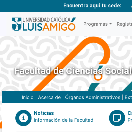
Encuentra aquí tu sede:
Programas
Regist
Facultad de Ciencias Social
Inicio
|
Acerca de
|
Órganos Administrativos
|
Ext
Noticias
C
Información de la Facultad
P