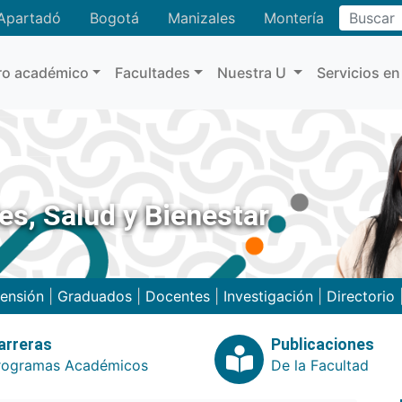
Buscar
Apartadó
Bogotá
Manizales
Montería
ro académico
Facultades
Nuestra U
Servicios en
es, Salud y Bienestar
ensión
|
Graduados
|
Docentes
|
Investigación
|
Directorio
arreras
Publicaciones
rogramas Académicos
De la Facultad