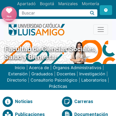
Apartadó
Bogotá
Manizales
Montería
Buscar
Nos
Cuidamos
Facultad de Ciencias Sociales,
Salud y Bienestar
Inicio
|
Acerca de
|
Órganos Administrativos
|
Extensión
|
Graduados
|
Docentes
|
Investigación
|
Directorio
|
Consultorio Psicológico
|
Laboratorios
|
Prácticas
Noticias
Carreras
Publicaciones
Documentación