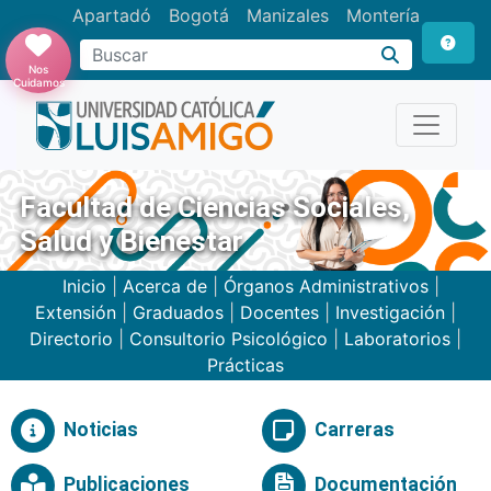
Apartadó
Bogotá
Manizales
Montería
Buscar
Nos
Cuidamos
Facultad de Ciencias Sociales,
Salud y Bienestar
Inicio
|
Acerca de
|
Órganos Administrativos
|
Extensión
|
Graduados
|
Docentes
|
Investigación
|
Directorio
|
Consultorio Psicológico
|
Laboratorios
|
Prácticas
Noticias
Carreras
Publicaciones
Documentación