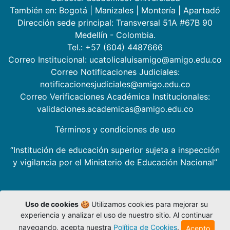
También en:
Bogotá
|
Manizales
|
Montería
|
Apartadó
Dirección sede principal: Transversal 51A #67B 90
Medellín - Colombia.
Tel.: +57 (604) 4487666
Correo Institucional: ucatolicaluisamigo@amigo.edu.co
Correo Notificaciones Judiciales:
notificacionesjudiciales@amigo.edu.co
Correo Verificaciones Académica Institucionales:
validaciones.academicas@amigo.edu.co
Términos y condiciones de uso
“Institución de educación superior sujeta a inspección
y vigilancia por el Ministerio de Educación Nacional”
Uso de cookies
🍪 Utilizamos cookies para mejorar su
experiencia y analizar el uso de nuestro sitio. Al continuar
navegando, acepta nuestra
Política de Cookies
.
Acepto