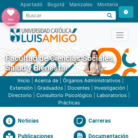
Apartadó
Bogotá
Manizales
Montería
Buscar
Nos
Cuidamos
Facultad de Ciencias Sociales,
Salud y Bienestar
Inicio
|
Acerca de
|
Órganos Administrativos
|
Extensión
|
Graduados
|
Docentes
|
Investigación
|
Directorio
|
Consultorio Psicológico
|
Laboratorios
|
Prácticas
Noticias
Carreras
Publicaciones
Documentación