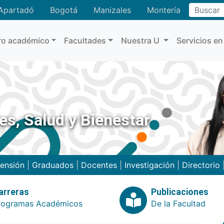
Buscar
Apartadó
Bogotá
Manizales
Montería
ro académico
Facultades
Nuestra U
Servicios en
es, Salud y Bienestar
ensión
|
Graduados
|
Docentes
|
Investigación
|
Directorio
arreras
Publicaciones
rogramas Académicos
De la Facultad