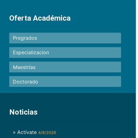
Oferta Académica
Pregrados
Especializacion
Maestrías
Doctorado
Noticias
» Actívate
4/8/2026