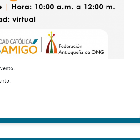
evento.
ento.