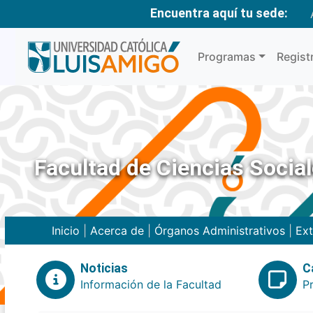
Encuentra aquí tu sede:
Programas
Regist
Facultad de Ciencias Social
Inicio
|
Acerca de
|
Órganos Administrativos
|
Ext
Noticias
C
Información de la Facultad
P