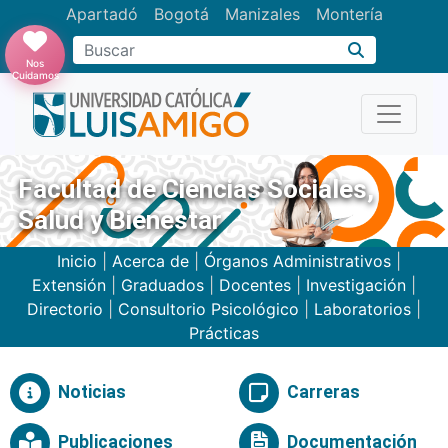
Apartadó
Bogotá
Manizales
Montería
Buscar
Nos
Cuidamos
Facultad de Ciencias Sociales,
Salud y Bienestar
Inicio
|
Acerca de
|
Órganos Administrativos
|
Extensión
|
Graduados
|
Docentes
|
Investigación
|
Directorio
|
Consultorio Psicológico
|
Laboratorios
|
Prácticas
Noticias
Carreras
Publicaciones
Documentación