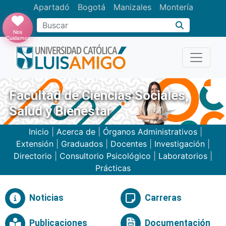
Apartadó
Bogotá
Manizales
Montería
Buscar
Nos
Cuidamos
Facultad de Ciencias Sociales,
Salud y Bienestar
Inicio
|
Acerca de
|
Órganos Administrativos
|
Extensión
|
Graduados
|
Docentes
|
Investigación
|
Directorio
|
Consultorio Psicológico
|
Laboratorios
|
Prácticas
Noticias
Carreras
Publicaciones
Documentación