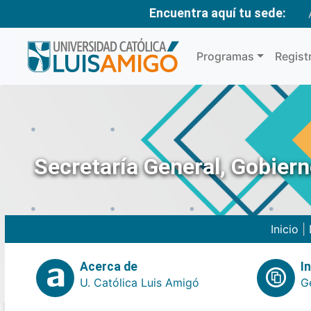
Encuentra aquí tu sede:
Programas
Regist
Secretaría General, Gobier
Inicio
|
Acerca de
I
U. Católica Luis Amigó
G