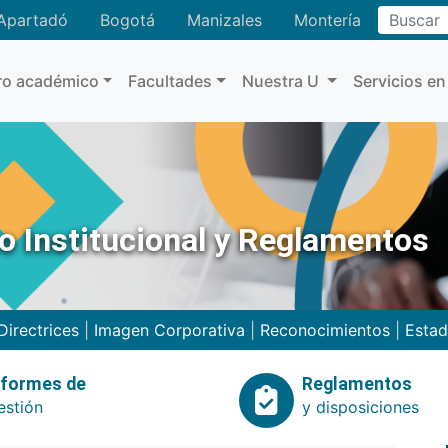
Buscar
Apartadó
Bogotá
Manizales
Montería
ro académico
Facultades
Nuestra U
Servicios en
no Institucional y Reglamentos
Directrices
|
Imagen Corporativa
|
Reconocimientos
|
Estad
nformes de
Reglamentos
estión
y disposiciones