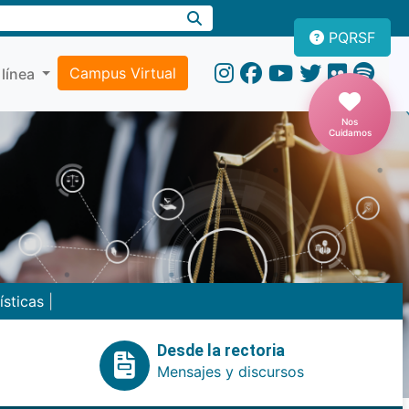
PQRSF
Campus Virtual
 línea
Nos
Cuidamos
ísticas
|
Desde la rectoria
Mensajes y discursos