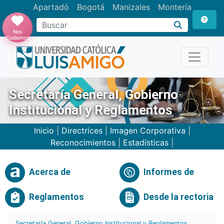
Apartadó
Bogotá
Manizales
Montería
Buscar
Nos
Cuidamos
Secretaría General, Gobierno
Institucional y Reglamentos
Inicio
|
Directrices
|
Imagen Corporativa
|
Reconocimientos
|
Estadísticas
|
Acerca de
Informes de
Reglamentos
Desde la rectoria
Secretaría General, Gobierno Institucional y Reglamentos