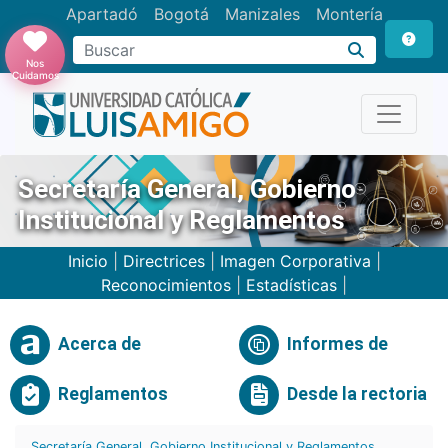
Apartadó
Bogotá
Manizales
Montería
Buscar
Nos
Cuidamos
Secretaría General, Gobierno
Institucional y Reglamentos
Inicio
|
Directrices
|
Imagen Corporativa
|
Reconocimientos
|
Estadísticas
|
Acerca de
Informes de
Reglamentos
Desde la rectoria
Secretaría General, Gobierno Institucional y Reglamentos