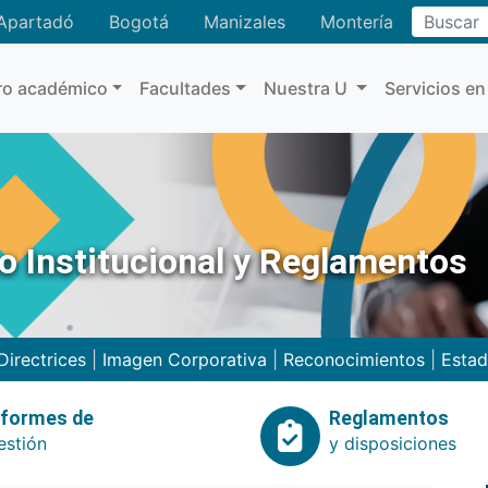
Buscar
Apartadó
Bogotá
Manizales
Montería
ro académico
Facultades
Nuestra U
Servicios en
no Institucional y Reglamentos
Directrices
|
Imagen Corporativa
|
Reconocimientos
|
Estad
nformes de
Reglamentos
estión
y disposiciones