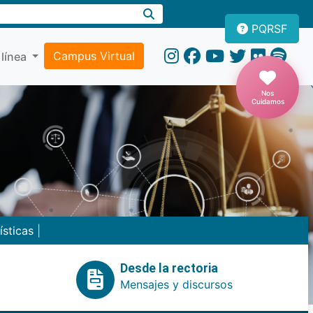
PQRSF
Campus Virtual
 línea
Nos
Cuidamos
ísticas
|
Desde la rectoria
Mensajes y discursos