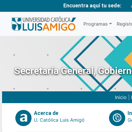
Encuentra aquí tu sede:
Programas
Regist
Secretaría General, Gobier
Inicio
|
Acerca de
I
U. Católica Luis Amigó
G