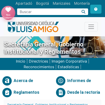
Apartadó
Bogotá
Manizales
Montería
Buscar
Nos
Cuidamos
Secretaría General, Gobierno
Institucional y Reglamentos
Inicio
|
Directrices
|
Imagen Corporativa
|
Reconocimientos
|
Estadísticas
|
Acerca de
Informes de
Reglamentos
Desde la rectoria
Secretaría General, Gobierno Institucional y Reglamentos