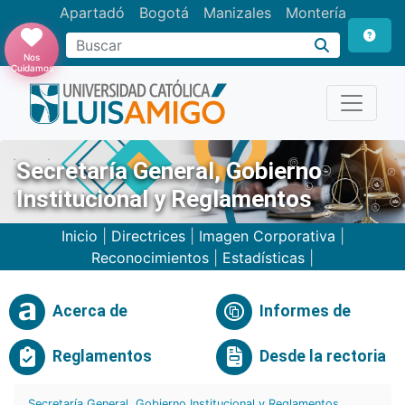
Apartadó
Bogotá
Manizales
Montería
Buscar
Nos
Cuidamos
Secretaría General, Gobierno
Institucional y Reglamentos
Inicio
|
Directrices
|
Imagen Corporativa
|
Reconocimientos
|
Estadísticas
|
Acerca de
Informes de
Reglamentos
Desde la rectoria
Secretaría General, Gobierno Institucional y Reglamentos