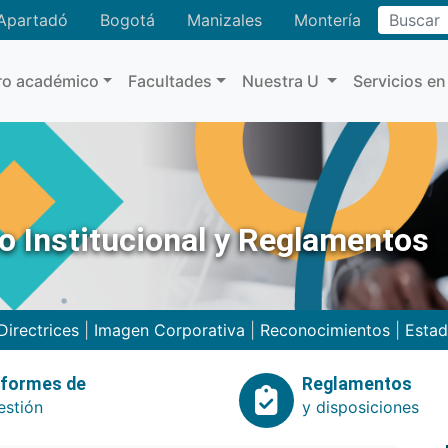
Buscar
Apartadó
Bogotá
Manizales
Montería
ro académico
Facultades
Nuestra U
Servicios en
no Institucional y Reglamentos
Directrices
|
Imagen Corporativa
|
Reconocimientos
|
Estad
nformes de
Reglamentos
estión
y disposiciones