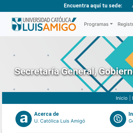
Encuentra aquí tu sede:
Programas
Regist
Secretaría General, Gobier
Inicio
|
Acerca de
I
U. Católica Luis Amigó
G