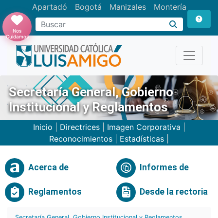
Apartadó
Bogotá
Manizales
Montería
Buscar
Nos
Cuidamos
Secretaría General, Gobierno
Institucional y Reglamentos
Inicio
|
Directrices
|
Imagen Corporativa
|
Reconocimientos
|
Estadísticas
|
Acerca de
Informes de
Reglamentos
Desde la rectoria
Secretaría General, Gobierno Institucional y Reglamentos