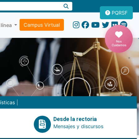
PQRSF
Campus Virtual
 línea
Nos
Cuidamos
ísticas
|
Desde la rectoria
Mensajes y discursos