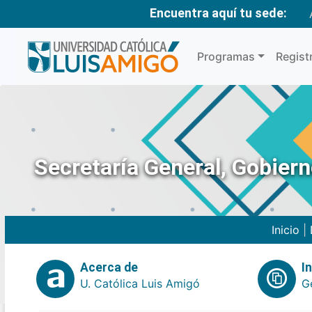
Encuentra aquí tu sede:
Programas
Regist
Secretaría General, Gobier
Inicio
|
Acerca de
I
U. Católica Luis Amigó
G