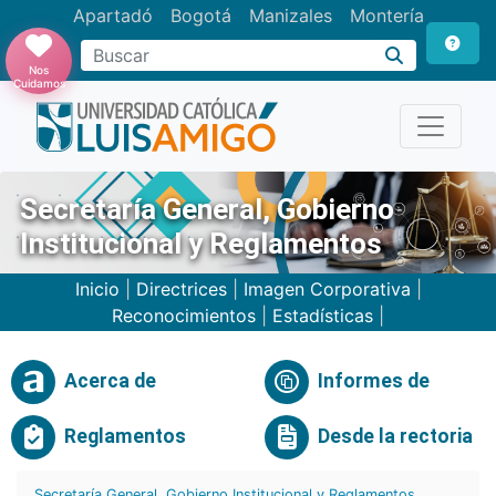
Apartadó
Bogotá
Manizales
Montería
Buscar
Nos
Cuidamos
Secretaría General, Gobierno
Institucional y Reglamentos
Inicio
|
Directrices
|
Imagen Corporativa
|
Reconocimientos
|
Estadísticas
|
Acerca de
Informes de
Reglamentos
Desde la rectoria
Secretaría General, Gobierno Institucional y Reglamentos