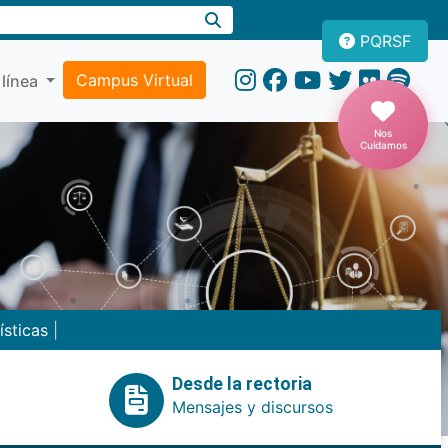
PQRSF
Campus Virtual
 línea
Nos
Cuidamos
ísticas
|
Desde la rectoria
Mensajes y discursos