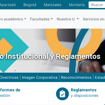
Buscar
Apartadó
Bogotá
Manizales
Montería
ro académico
Facultades
Nuestra U
Servicios en
no Institucional y Reglamentos
Directrices
|
Imagen Corporativa
|
Reconocimientos
|
Estad
nformes de
Reglamentos
estión
y disposiciones