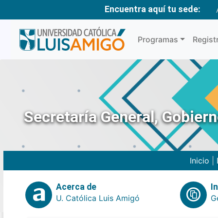
Encuentra aquí tu sede:
Programas
Regist
Secretaría General, Gobier
Inicio
|
Acerca de
I
U. Católica Luis Amigó
G