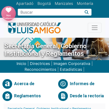
Apartadó
Bogotá
Manizales
Montería
Buscar
Nos
Cuidamos
Secretaría General, Gobierno
Institucional y Reglamentos
Inicio
|
Directrices
|
Imagen Corporativa
|
Reconocimientos
|
Estadísticas
|
Acerca de
Informes de
Reglamentos
Desde la rectoria
Secretaría General, Gobierno Institucional y Reglamentos