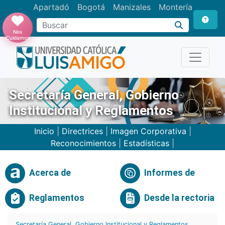
Apartadó
Bogotá
Manizales
Montería
Buscar
Nos
Cuidamos
Secretaría General, Gobierno
Institucional y Reglamentos
Inicio
|
Directrices
|
Imagen Corporativa
|
Reconocimientos
|
Estadísticas
|
Acerca de
Informes de
Reglamentos
Desde la rectoria
Secretaría General, Gobierno Institucional y Reglamentos