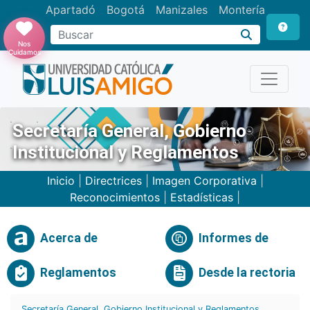
Apartadó
Bogotá
Manizales
Montería
Buscar
Nos
Cuidamos
Secretaría General, Gobierno
Institucional y Reglamentos
Inicio
|
Directrices
|
Imagen Corporativa
|
Reconocimientos
|
Estadísticas
|
Acerca de
Informes de
Reglamentos
Desde la rectoria
Secretaría General, Gobierno Institucional y Reglamentos