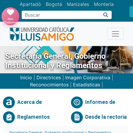
Apartadó
Bogotá
Manizales
Montería
Buscar
Nos
Cuidamos
Secretaría General, Gobierno
Institucional y Reglamentos
Inicio
|
Directrices
|
Imagen Corporativa
|
Reconocimientos
|
Estadísticas
|
Acerca de
Informes de
Reglamentos
Desde la rectoria
Secretaría General, Gobierno Institucional y Reglamentos