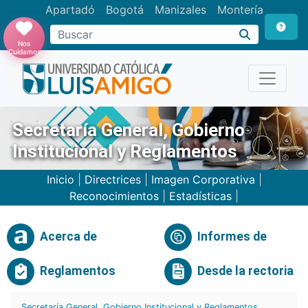
Apartadó
Bogotá
Manizales
Montería
Buscar
Nos
Cuidamos
Secretaría General, Gobierno
Institucional y Reglamentos
Inicio
|
Directrices
|
Imagen Corporativa
|
Reconocimientos
|
Estadísticas
|
Acerca de
Informes de
Reglamentos
Desde la rectoria
Secretaría General, Gobierno Institucional y Reglamentos