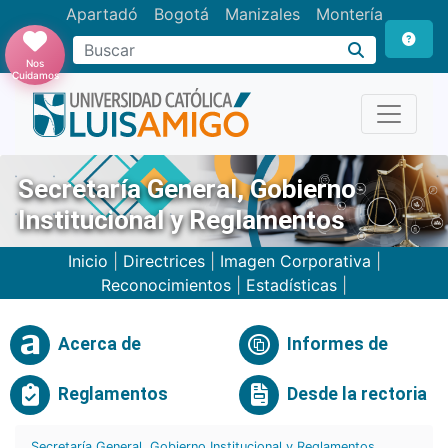
Apartadó
Bogotá
Manizales
Montería
Buscar
Nos
Cuidamos
Secretaría General, Gobierno
Institucional y Reglamentos
Inicio
|
Directrices
|
Imagen Corporativa
|
Reconocimientos
|
Estadísticas
|
Acerca de
Informes de
Reglamentos
Desde la rectoria
Secretaría General, Gobierno Institucional y Reglamentos