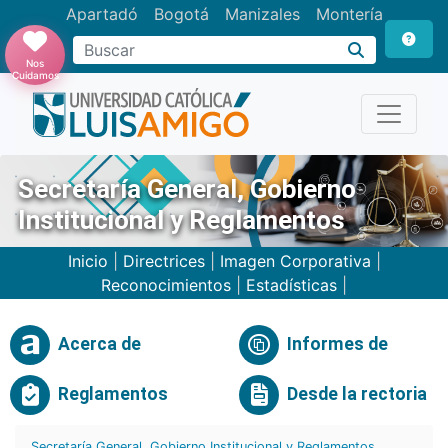
Apartadó
Bogotá
Manizales
Montería
Buscar
Nos
Cuidamos
Secretaría General, Gobierno
Institucional y Reglamentos
Inicio
|
Directrices
|
Imagen Corporativa
|
Reconocimientos
|
Estadísticas
|
Acerca de
Informes de
Reglamentos
Desde la rectoria
Secretaría General, Gobierno Institucional y Reglamentos