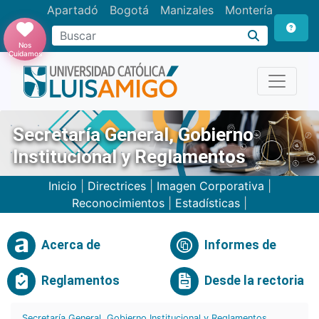
Apartadó
Bogotá
Manizales
Montería
Buscar
Nos
Cuidamos
Secretaría General, Gobierno
Institucional y Reglamentos
Inicio
|
Directrices
|
Imagen Corporativa
|
Reconocimientos
|
Estadísticas
|
Acerca de
Informes de
Reglamentos
Desde la rectoria
Secretaría General, Gobierno Institucional y Reglamentos