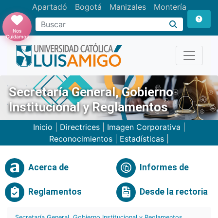
Apartadó
Bogotá
Manizales
Montería
Buscar
Nos
Cuidamos
Secretaría General, Gobierno
Institucional y Reglamentos
Inicio
|
Directrices
|
Imagen Corporativa
|
Reconocimientos
|
Estadísticas
|
Acerca de
Informes de
Reglamentos
Desde la rectoria
Secretaría General, Gobierno Institucional y Reglamentos