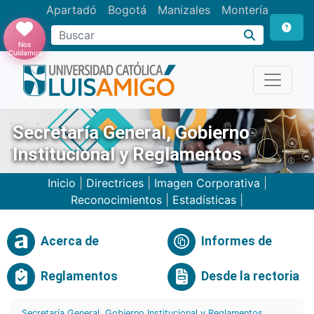
Apartadó
Bogotá
Manizales
Montería
Buscar
Nos
Cuidamos
Secretaría General, Gobierno
Institucional y Reglamentos
Inicio
|
Directrices
|
Imagen Corporativa
|
Reconocimientos
|
Estadísticas
|
Acerca de
Informes de
Reglamentos
Desde la rectoria
Secretaría General, Gobierno Institucional y Reglamentos