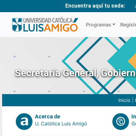
Encuentra aquí tu sede:
Programas
Regist
Secretaría General, Gobier
Inicio
|
Acerca de
I
U. Católica Luis Amigó
G