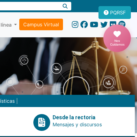
PQRSF
Campus Virtual
 línea
Nos
Cuidamos
ísticas
|
Desde la rectoria
Mensajes y discursos