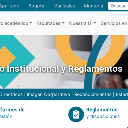
Buscar
Apartadó
Bogotá
Manizales
Montería
ro académico
Facultades
Nuestra U
Servicios en
no Institucional y Reglamentos
Directrices
|
Imagen Corporativa
|
Reconocimientos
|
Estad
nformes de
Reglamentos
estión
y disposiciones