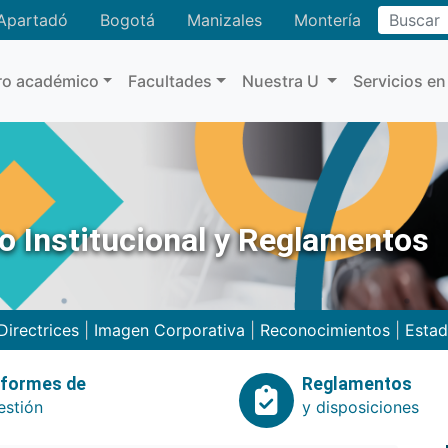
Buscar
Apartadó
Bogotá
Manizales
Montería
ro académico
Facultades
Nuestra U
Servicios en
no Institucional y Reglamentos
Directrices
|
Imagen Corporativa
|
Reconocimientos
|
Estad
nformes de
Reglamentos
estión
y disposiciones