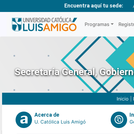
Encuentra aquí tu sede:
Programas
Regist
Secretaría General, Gobier
Inicio
|
Acerca de
I
U. Católica Luis Amigó
G