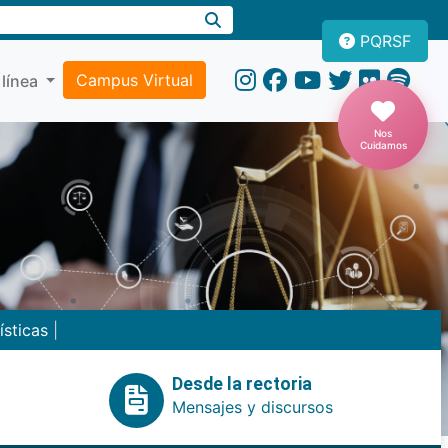
PQRSF
Campus Virtual
 línea
Nos
Cuidamos
ísticas
|
Desde la rectoria
Mensajes y discursos