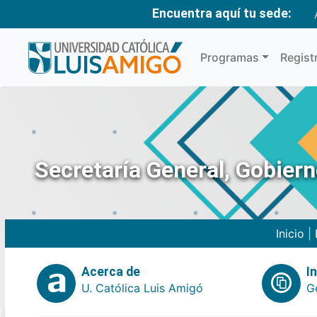
Encuentra aquí tu sede:
Programas
Regist
Secretaría General, Gobier
Inicio
|
Acerca de
I
U. Católica Luis Amigó
G