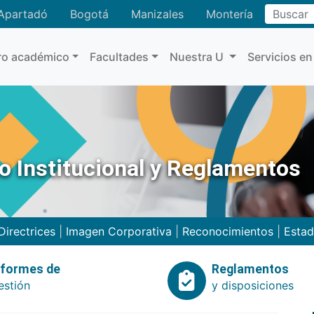
Buscar
Apartadó
Bogotá
Manizales
Montería
ro académico
Facultades
Nuestra U
Servicios en
no Institucional y Reglamentos
Directrices
|
Imagen Corporativa
|
Reconocimientos
|
Estad
nformes de
Reglamentos
estión
y disposiciones