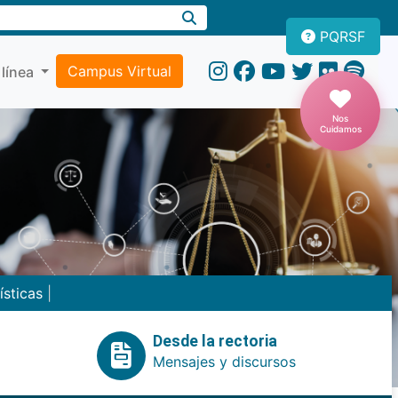
PQRSF
Campus Virtual
 línea
Nos
Cuidamos
ísticas
|
Desde la rectoria
Mensajes y discursos