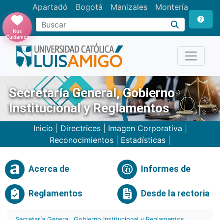
Apartadó
Bogotá
Manizales
Montería
Buscar
Nos
Cuidamos
Secretaría General, Gobierno
Institucional y Reglamentos
Inicio
|
Directrices
|
Imagen Corporativa
|
Reconocimientos
|
Estadísticas
|
Acerca de
Informes de
Reglamentos
Desde la rectoria
Secretaría General, Gobierno Institucional y Reglamentos