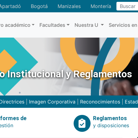
Buscar
Apartadó
Bogotá
Manizales
Montería
ro académico
Facultades
Nuestra U
Servicios en
no Institucional y Reglamentos
Directrices
|
Imagen Corporativa
|
Reconocimientos
|
Estad
nformes de
Reglamentos
estión
y disposiciones