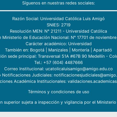
Síguenos en nuestras redes sociales:
Razón Social: Universidad Católica Luis Amigó
SNIES: 2719
Resolución MEN: N° 21211 - Universidad Católica
n Ministerio de Educación Nacional: N° 17701 de noviembre
Carácter académico: Universidad
También en:
Bogotá
|
Manizales
|
Montería
|
Apartadó
ión sede principal: Transversal 51A #67B 90 Medellín - Co
Tel.: +57 (604) 4487666
Correo Institucional: ucatolicaluisamigo@amigo.edu.co
 Notificaciones Judiciales: notificacionesjudiciales@amigo
aciones Académica Institucionales: validaciones.academic
Términos y condiciones de uso
n superior sujeta a inspección y vigilancia por el Minister