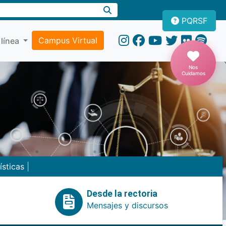
PQRSF
Campus Virtual
 línea
Nos
Cuidamos
ísticas
|
Desde la rectoria
Mensajes y discursos