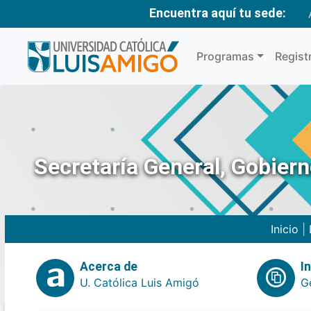
Encuentra aquí tu sede:
Programas
Regist
Secretaría General, Gobier
Inicio
|
Acerca de
I
U. Católica Luis Amigó
G