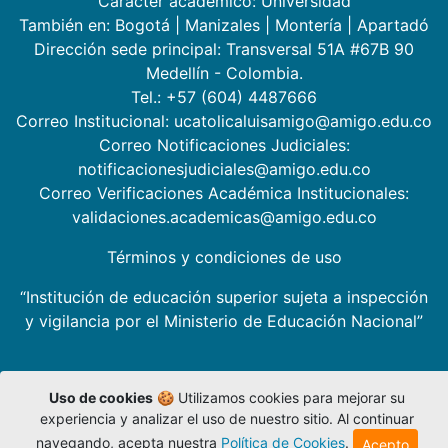
Carácter académico: Universidad
También en:
Bogotá
|
Manizales
|
Montería
|
Apartadó
Dirección sede principal: Transversal 51A #67B 90
Medellín - Colombia.
Tel.: +57 (604) 4487666
Correo Institucional: ucatolicaluisamigo@amigo.edu.co
Correo Notificaciones Judiciales:
notificacionesjudiciales@amigo.edu.co
Correo Verificaciones Académica Institucionales:
validaciones.academicas@amigo.edu.co
Términos y condiciones de uso
“Institución de educación superior sujeta a inspección
y vigilancia por el Ministerio de Educación Nacional”
Uso de cookies
🍪 Utilizamos cookies para mejorar su
experiencia y analizar el uso de nuestro sitio. Al continuar
navegando, acepta nuestra
Política de Cookies
.
Acepto