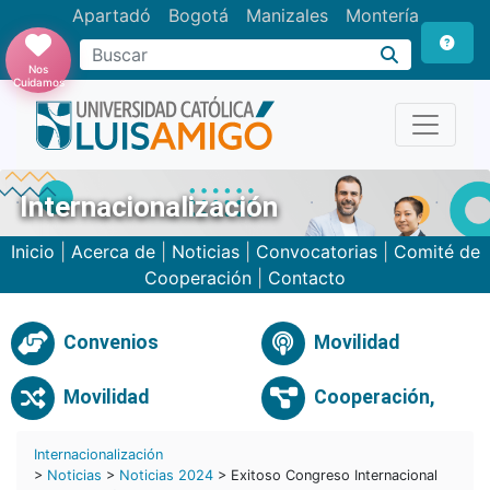
Apartadó
Bogotá
Manizales
Montería
Buscar
Nos
Cuidamos
Internacionalización
Inicio
|
Acerca de
|
Noticias
|
Convocatorias
|
Comité de
Cooperación
|
Contacto
Convenios
Movilidad
Movilidad
Cooperación,
Internacionalización
>
Noticias
>
Noticias 2024
> Exitoso Congreso Internacional