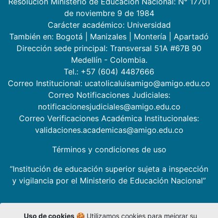
Resolución Ministerio de Educación Nacional: N° 17701
de noviembre 9 de 1984
Carácter académico: Universidad
También en:
Bogotá
|
Manizales
|
Montería
|
Apartadó
Dirección sede principal: Transversal 51A #67B 90
Medellín - Colombia.
Tel.: +57 (604) 4487666
Correo Institucional: ucatolicaluisamigo@amigo.edu.co
Correo Notificaciones Judiciales:
notificacionesjudiciales@amigo.edu.co
Correo Verificaciones Académica Institucionales:
validaciones.academicas@amigo.edu.co
Términos y condiciones de uso
“Institución de educación superior sujeta a inspección
y vigilancia por el Ministerio de Educación Nacional”
Uso de cookies
🍪 Utilizamos cookies para mejorar su