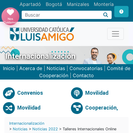
Apartadó
Bogotá
Manizales
Montería
Buscar
Nos
Cuidamos
Internacionalización
Inicio
|
Acerca de
|
Noticias
|
Convocatorias
|
Comité de
Cooperación
|
Contacto
Convenios
Movilidad
Movilidad
Cooperación,
Internacionalización
>
Noticias
>
Noticias 2022
> Talleres Internacionales Online