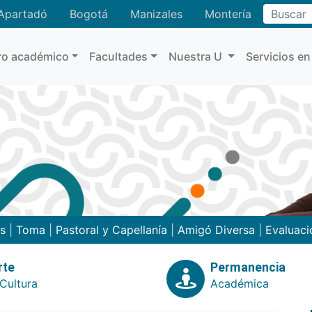
Buscar
Apartadó
Bogotá
Manizales
Montería
ro académico
Facultades
Nuestra U
Servicios en
as
|
Toma
|
Pastoral y Capellanía
|
Amigó Diversa
|
Evaluaci
rte
Permanencia
Cultura
Académica