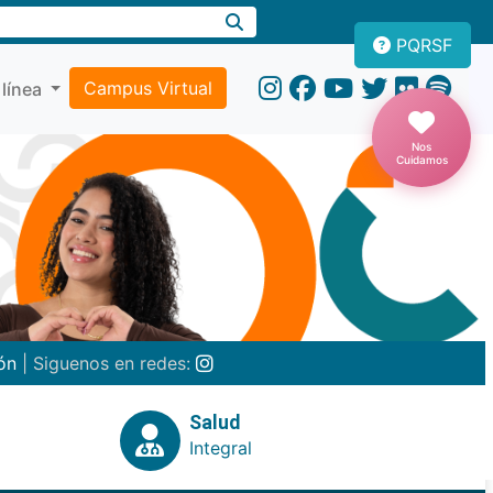
PQRSF
Campus Virtual
 línea
Nos
Cuidamos
ón
| Siguenos en redes:
Salud
Integral