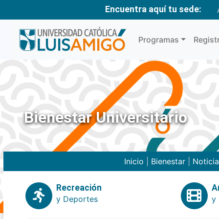
Encuentra aquí tu sede:
Programas
Regist
Bienestar Universitario
Inicio
|
Bienestar
|
Notici
Recreación
A
y Deportes
y 