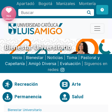
Apartadó
Bogotá
Manizales
Montería
Buscar
Nos
Cuidamos
Bienestar Universitario
Inicio
|
Bienestar
|
Noticias
|
Toma
|
Pastoral y
Capellanía
|
Amigó Diversa
|
Evaluación
| Siguenos en
redes:
Recreación
Arte
Permanencia
Salud
Bienestar Universitario