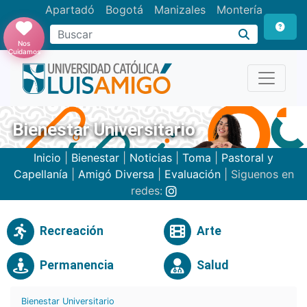
Apartadó
Bogotá
Manizales
Montería
Buscar
Nos
Cuidamos
Bienestar Universitario
Inicio
|
Bienestar
|
Noticias
|
Toma
|
Pastoral y
Capellanía
|
Amigó Diversa
|
Evaluación
| Siguenos en
redes:
Recreación
Arte
Permanencia
Salud
Bienestar Universitario