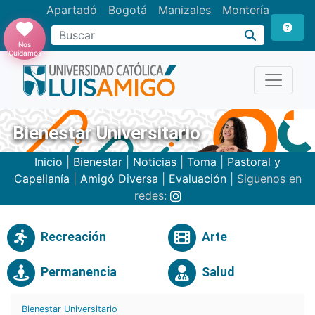
Apartadó
Bogotá
Manizales
Montería
Buscar
Nos
Cuidamos
Bienestar Universitario
Inicio
|
Bienestar
|
Noticias
|
Toma
|
Pastoral y
Capellanía
|
Amigó Diversa
|
Evaluación
| Siguenos en
redes:
Recreación
Arte
Permanencia
Salud
Bienestar Universitario