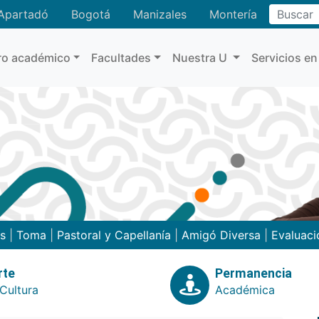
Buscar
Apartadó
Bogotá
Manizales
Montería
ro académico
Facultades
Nuestra U
Servicios en
as
|
Toma
|
Pastoral y Capellanía
|
Amigó Diversa
|
Evaluaci
rte
Permanencia
Cultura
Académica