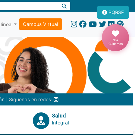
PQRSF
Campus Virtual
 línea
Nos
Cuidamos
ón
| Siguenos en redes:
Salud
Integral