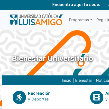
Encuentra aquí tu sede:
Programas
Regist
Bienestar Universitario
Inicio
|
Bienestar
|
Notici
Recreación
A
y Deportes
y 