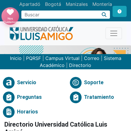
Apartadó
Bogotá
Manizales
Montería
Buscar
Nos
Cuidamos
Inicio
|
PQRSF
|
Campus Virtual
|
Correo
|
Sistema
Académico
|
Directorio
Servicio
Soporte
Preguntas
Tratamiento
Horarios
Directorio Universidad Católica Luis