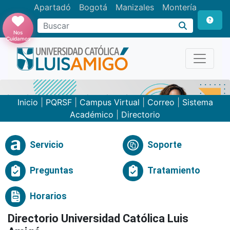
Apartadó
Bogotá
Manizales
Montería
Buscar
Nos
Cuidamos
Inicio
|
PQRSF
|
Campus Virtual
|
Correo
|
Sistema
Académico
|
Directorio
Servicio
Soporte
Preguntas
Tratamiento
Horarios
Directorio Universidad Católica Luis