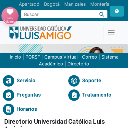
Apartadó
Bogotá
Manizales
Montería
Buscar
Nos
Cuidamos
Inicio
|
PQRSF
|
Campus Virtual
|
Correo
|
Sistema
Académico
|
Directorio
Servicio
Soporte
Preguntas
Tratamiento
Horarios
Directorio Universidad Católica Luis