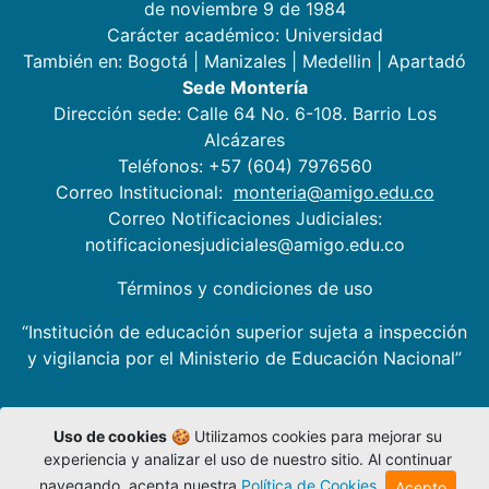
de noviembre 9 de 1984
Carácter académico: Universidad
También en:
Bogotá
|
Manizales
|
Medellin
|
Apartadó
Sede Montería
Dirección sede: Calle 64 No. 6-108. Barrio Los
Alcázares
Teléfonos: +57 (604) 7976560
Correo Institucional:
monteria@amigo.edu.co
Correo Notificaciones Judiciales:
notificacionesjudiciales@amigo.edu.co
Términos y condiciones de uso
“Institución de educación superior sujeta a inspección
y vigilancia por el Ministerio de Educación Nacional”
Uso de cookies
🍪 Utilizamos cookies para mejorar su
experiencia y analizar el uso de nuestro sitio. Al continuar
navegando, acepta nuestra
Política de Cookies
.
Acepto