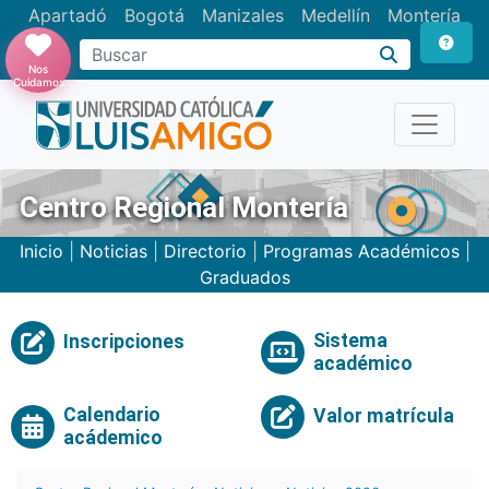
Apartadó
Bogotá
Manizales
Medellín
Montería
Nos
Cuidamos
Centro Regional Montería
Inicio
|
Noticias
|
Directorio
|
Programas Académicos
|
Graduados
Sistema
Inscripciones
académico
Calendario
Valor matrícula
acádemico