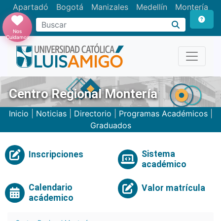
Apartadó
Bogotá
Manizales
Medellín
Montería
Nos
Cuidamos
Centro Regional Montería
Inicio
|
Noticias
|
Directorio
|
Programas Académicos
|
Graduados
Sistema
Inscripciones
académico
Calendario
Valor matrícula
acádemico